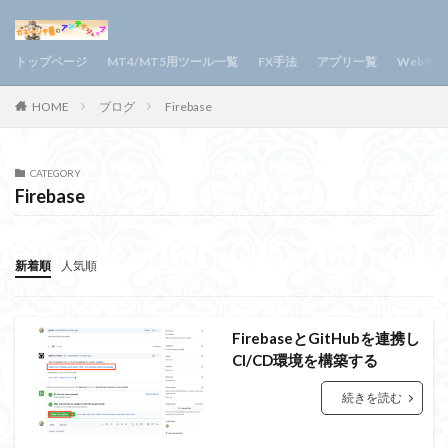
トップページ
MT4/MT5用ツール一覧
FX手法
アプリ一覧
Webサ
HOME
ブログ
Firebase
CATEGORY
Firebase
新着順
人気順
FirebaseとGitHubを連携し
CI/CD環境を構築する
続きを読む