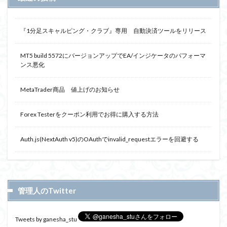
『1分足スキャルピング・クラブ』専用 自動決済ツールをリリース
MT5 build 5572にバージョンアップでEA/インジケータのパフォーマ
ンス悪化
MetaTrader商品 値上げのお知らせ
Forex Testerをクーポン利用でお得に購入する方法
Auth.js(NextAuth v5)のOAuthでinvalid_requestエラーを回避する
管理人のTwitter
Tweets by ganesha_stu