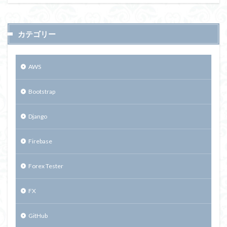
カテゴリー
AWS
Bootstrap
Django
Firebase
Forex Tester
FX
GitHub