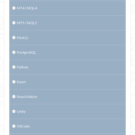
MT4 / MQL4
MT5 / MQL5
Next.js
PostgreSQL
Python
React
React Native
Unity
VSCode