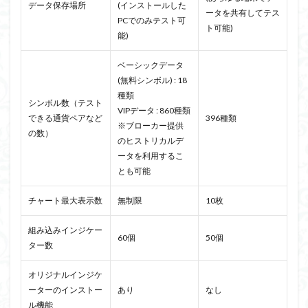
データ保存場所
(インストールした
ータを共有してテス
PCでのみテスト可
ト可能)
能)
ベーシックデータ
(無料シンボル) : 18
種類
シンボル数（テスト
VIPデータ : 860種類
できる通貨ペアなど
396種類
※ブローカー提供
の数）
のヒストリカルデ
ータを利用するこ
とも可能
チャート最大表示数
無制限
10枚
組み込みインジケー
60個
50個
ター数
オリジナルインジケ
ーターのインストー
あり
なし
ル機能