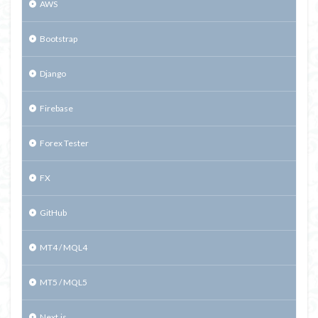
AWS
Bootstrap
Django
Firebase
Forex Tester
FX
GitHub
MT4 / MQL4
MT5 / MQL5
Next.js