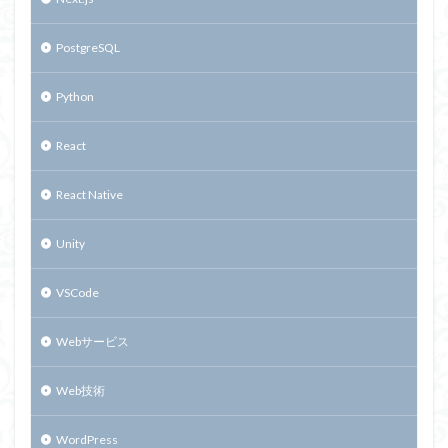
PostgreSQL
Python
React
React Native
Unity
VSCode
Webサービス
Web技術
WordPress