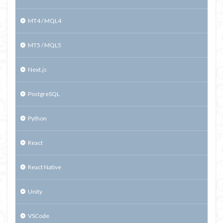
MT4 / MQL4
MT5 / MQL5
Next.js
PostgreSQL
Python
React
React Native
Unity
VSCode