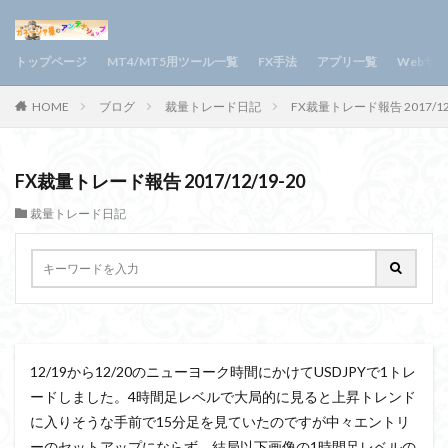
トップページ
MT4/MT5用ツール一覧
FX手法
アプリ一覧
Webサ
HOME
ブログ
裁量トレード日記
FX裁量トレード報告 2017/12/
FX裁量トレード報告 2017/12/19-20
裁量トレード日記
12/19から12/20のニューヨーク時間にかけてUSDJPYで1トレ
ードしました。4時間足レベルで大局的に見ると上昇トレンド
に入りそうな手前で15分足を見ていたのですが中々エントリ
ーのセットアップにならず、結局以下画像の1時間足レベルの