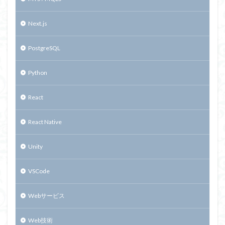
Next.js
PostgreSQL
Python
React
React Native
Unity
VSCode
Webサービス
Web技術