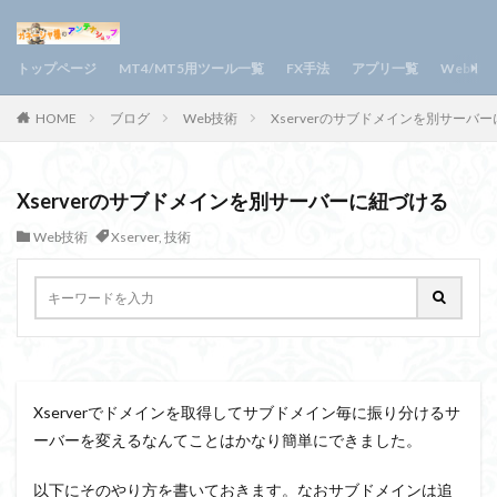
トップページ
MT4/MT5用ツール一覧
FX手法
アプリ一覧
Webサ
HOME
ブログ
Web技術
Xserverのサブドメインを別サーバ
Xserverのサブドメインを別サーバーに紐づける
Web技術
Xserver
,
技術
Xserverでドメインを取得してサブドメイン毎に振り分けるサ
ーバーを変えるなんてことはかなり簡単にできました。
以下にそのやり方を書いておきます。なおサブドメインは追