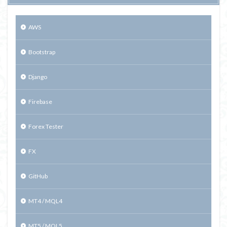
AWS
Bootstrap
Django
Firebase
Forex Tester
FX
GitHub
MT4 / MQL4
MT5 / MQL5