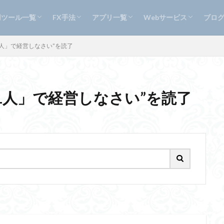
Tool
gTool
証&チャート検証ツール
描画インジケーター
アクション・インジケータ
ン・インジケーター
4本値・フィボナッチ」インジケ
Dow2
ップ移動ツール
ート連動インジケーター２
/戻り売り予約注文ツール
エントリー決済ツール
ンジケータ(FakeWatcher)
ryScript
ツール「RangeGetter」
tChanger
ショット・インジケータ(無料)
算・インジケーター(無料)
イン同期インジケーター(無料)
dometer(MT4/無料)
平均線(無料)
五十日(ゴトー日)の仲値トレード【自動売買
統計にもとづくFX指標トレード手法(ツール
GaneshaLogicHyper
脱出ゲーム 棺桶（Escape Game Coffin
Sudoku × Healing (ナンプレ × ヒーリング
RunningSamurai ランニングサムライ
VirtuaTrader
5用ツール一覧
FX手法
アプリ一覧
Webサービス
ブロ
opMovement」
ツール付き】
付き)【EventTrader】
Tool
gTool
証&チャート検証ツール
描画インジケーター
アクション・インジケータ
ン・インジケーター
4本値・フィボナッチ」インジケ
Dow2
ップ移動ツール
ート連動インジケーター２
/戻り売り予約注文ツール
エントリー決済ツール
ンジケータ(FakeWatcher)
ryScript
ツール「RangeGetter」
tChanger
ショット・インジケータ(無料)
算・インジケーター(無料)
イン同期インジケーター(無料)
dometer(MT4/無料)
平均線(無料)
五十日(ゴトー日)の仲値トレード【自動売買
統計にもとづくFX指標トレード手法(ツール
GaneshaLogicHyper
脱出ゲーム 棺桶（Escape Game Coffin
Sudoku × Healing (ナンプレ × ヒーリング
RunningSamurai ランニングサムライ
VirtuaTrader
社は「1人」で経営しなさい”を読了
opMovement」
ツール付き】
付き)【EventTrader】
社は「1人」で経営しなさい”を読了