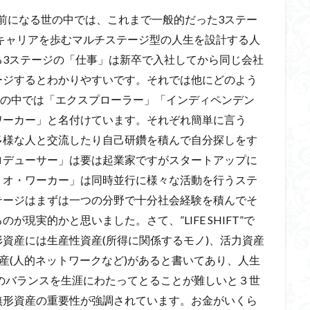
が当たり前になる世の中では、これまで一般的だった3ステー
ら多様なキャリアを歩むマルチステージ型の人生を設計する人
る3ステージの「仕事」は新卒で入社してから同じ会社
ージするとわかりやすいです。それでは他にどのよう
IFT”の中では「エクスプローラー」「インディペンデン
ワーカー」と名付けています。それぞれ簡単に言う
多様な人と交流したり自己研鑽を積んで自分探しをす
ロデューサー」は要は起業家ですがスタートアップに
リオ・ワーカー」は同時並行に様々な活動を行うステ
テージはまずは一つの分野で十分社会経験を積んでそ
現実的かと思いました。さて、”LIFE SHIFT”で
資産には生産性資産(所得に関係するモノ)、活力資産
産(人的ネットワークなど)があると書いてあり、人生
らのバランスを生涯にわたってとることが難しいと３世
無形資産の重要性が強調されています。お金がいくら