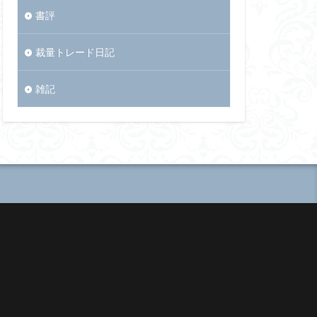
書評
裁量トレード日記
雑記