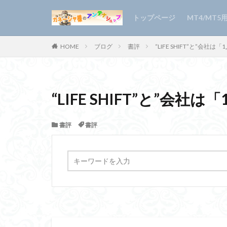
FxTrading
CfdTradin
FX手法検
シナリオ
VisibleFibo
プライス
通知ライ
「上位足・
Visualize
自動スト
複数チャ
押し目買い
時間指定
ダマシ検知イ
TradeHisto
リピート売買
QuickChar
スクリーン
スワップ計
クロス円ラ
TickSpee
上位足移動
トップページ
MT4/MT
ーター
「AutoSt
FxTrading
CfdTradin
FX手法検
シナリオ
VisibleFibo
プライス
通知ライ
「上位足・
Visualize
自動スト
複数チャ
押し目買い
時間指定
ダマシ検知イ
TradeHisto
リピート売買
QuickChar
スクリーン
スワップ計
クロス円ラ
TickSpee
上位足移動
HOME
ブログ
書評
“LIFE SHIFT”と”会
ーター
「AutoSt
“LIFE SHIFT”と”会
書評
書評