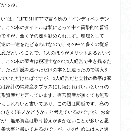
すからね。
は、”LIFE SHIFT”で言う所の「インディペンデン
す。この本のタイトルは私にとって中々衝撃的で普通
のですが、全くその逆を勧められます。理屈として
衰退の一途をたどるわけなので、その中で多くの従業
大変だということで、1人のほうがメリットあるという
く、この本の著者は税理士なので1人経営で生き残るた
て、ただ所感を述べただけの本とは違ったので購入を
んでいただければですが、1人経営だと会社の数字は家
には家計の純資産をプラスにし続ければいいというの
無形資産だと言っています。有形資産が無くても無形
かもしれないと書いてあり、この辺は同感です。私の
く(きく)モノかどうか」と考えているのですが、お金
すが、無形資産は取り替えがきかないことが多いと思
一番大事と書いてあるのですが、そのためには人と過