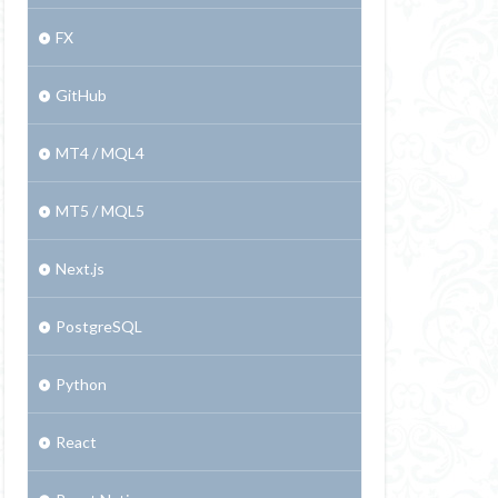
FX
GitHub
MT4 / MQL4
MT5 / MQL5
Next.js
PostgreSQL
Python
React