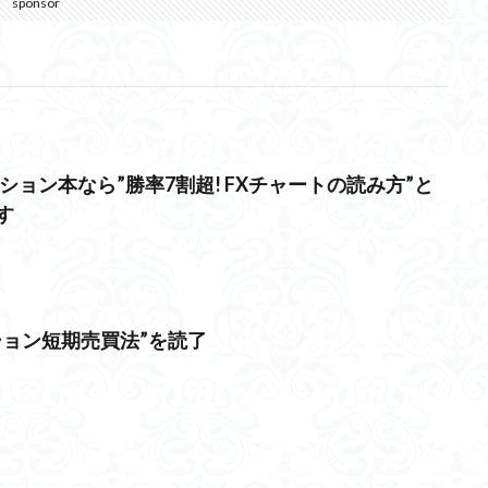
sponsor
ション本なら”勝率7割超! FXチャートの読み方”と
す
ション短期売買法”を読了