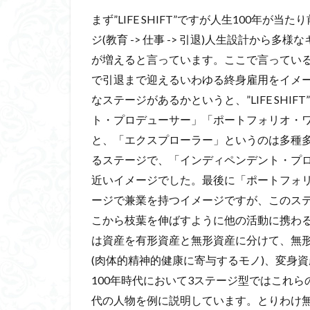
まず”LIFE SHIFT”ですが人生100年
ジ(教育 -> 仕事 -> 引退)人生設計か
が増えると言っています。ここで言ってい
で引退まで迎えるいわゆる終身雇用をイメ
なステージがあるかというと、”LIFE SH
ト・プロデューサー」「ポートフォリオ・
と、「エクスプローラー」というのは多種
るステージで、「インディペンデント・プ
近いイメージでした。最後に「ポートフォ
ージで兼業を持つイメージですが、このス
こから枝葉を伸ばすように他の活動に携わるのが
は資産を有形資産と無形資産に分けて、無形
(肉体的精神的健康に寄与するモノ)、変身資
100年時代において3ステージ型ではこれ
代の人物を例に説明しています。とりわけ