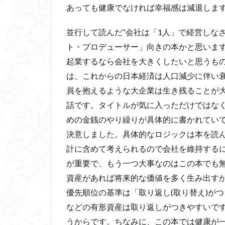
あっても健康でなければ幸福感は減退しま
並行して読んだ”会社は「1人」で経営しなさい”
ト・プロデューサー」向きの本かと思いま
起業するなら会社を大きくしたいと思うも
は、これからの日本経済は人口減少に伴い
員を抱えるような大企業は生き残ることが
話です。タイトルが気に入っただけではな
めの金銭のやり繰りが具体的に書かれてい
決意しました。具体的なロジックは本を読
計に含めて考えられるので会社を維持する
が重要で、もう一つ大事なのはこの本でも
資産があれば将来的な価値を多く生み出す
優先順位の基準は「取り返し(取り替え)がつ
などの有形資産は取り返しがつきやすいで
うからです。ちなみに、この本では健康が