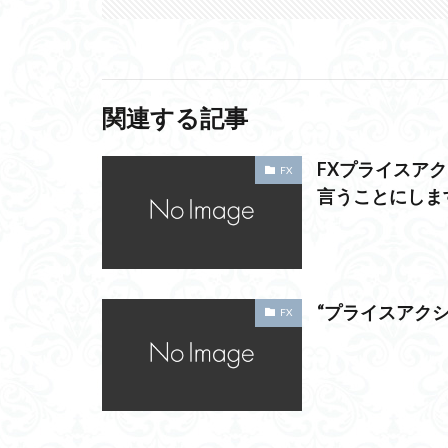
関連する記事
FXプライスアク
FX
言うことにしま
“プライスアク
FX