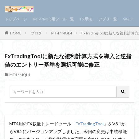
トップページ
MT4/MT5用ツール一覧
FX手法
アプリ一覧
Webサ
HOME
ブログ
MT4 / MQL4
FxTradingToolに新たな複
FxTradingToolに新たな複利計算方式を導入と逆指
値のエントリー基準を選択可能に修正
MT4 / MQL4
MT4用のFX裁量トレードツール「
FxTradingTool
」をV8.1か
らV8.2にバージョンアップしました。今回の変更は中核機能