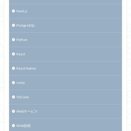
Next.js
PostgreSQL
Python
React
React Native
Unity
VSCode
Webサービス
Web技術