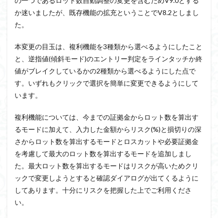
の一つであるロット数自動調整の変更を含むためV9.0とする
か迷いましたが、既存機能の拡充ということでV8.2としまし
た。
本変更の目玉は、複利機能を3種類から選べるようにしたこと
と、逆指値(傾斜モード)のエントリー判定をラインタッチか終
値がブレイクしているかの2種類から選べるようにした点で
す。いずれもクリックで選択を簡単に変更できるようにして
います。
複利機能については、今までの証拠金からロット数を算出す
るモードに加えて、入力した金額からリスク(%)と損切りの深
さからロット数を算出するモードとロスカットや必要証拠金
を考慮して最大のロット数を算出するモードを追加しまし
た。最大ロット数を算出するモードはリスクが高いためクリ
ックで変更しようとすると確認ダイアログが出てくるように
してあります。十分にリスクを把握した上でご利用くださ
い。