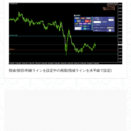
指値/損切/利確ラインを設定中の画面(指値ラインを水平線で設定)