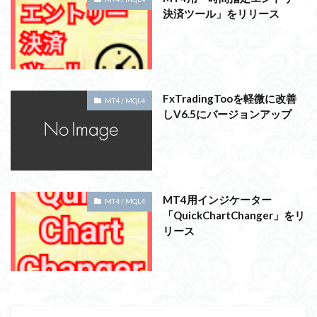
決済ツール」をリリース
FxTradingTooを軽微に改善
MT4 / MQL4
しV6.5にバージョンアップ
MT4用インジケーター
MT4 / MQL4
「QuickChartChanger」をリ
リース