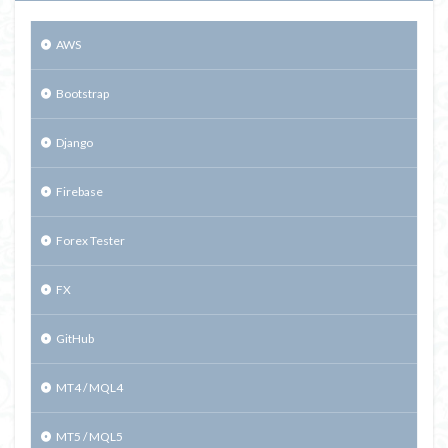
AWS
Bootstrap
Django
Firebase
Forex Tester
FX
GitHub
MT4 / MQL4
MT5 / MQL5